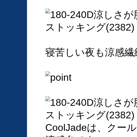
寝苦しい夜も涼感繊
CoolJadeは、