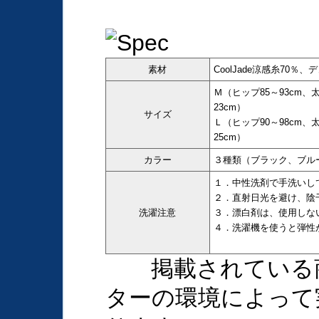
素材
CoolJade涼感糸70％
Ｍ（ヒップ85～93cm、太
23cm）
サイズ
Ｌ（ヒップ90～98cm、太
25cm）
カラー
３種類（ブラック、ブ
１．中性洗剤で手洗いし
２．直射日光を避け、陰
洗濯注意
３．漂白剤は、使用しな
４．洗濯機を使うと弾性
掲載されている商
ターの環境によって