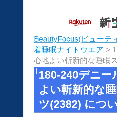
BeautyFocus(ビュ
着睡眠ナイトウエア
> 
心地よい斬新的な睡眠スト
180-240デ
よい斬新的な睡
ツ(2382) につ