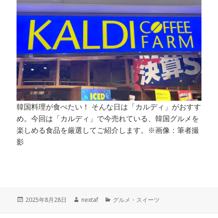
韓国料理が食べたい！ そんな日は「カルディ」がおすす
め。今回は「カルディ」で今売れている、韓国グルメを
楽しめる食品を厳選してご紹介します。※画像：筆者撮
影
投
作
カ
2025年8月28日
nextaf
グルメ・スイーツ
稿
成
テ
日:
者
ゴ