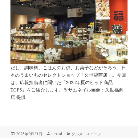
だし、調味料、ごはんのお供、お菓子などがそろう、日
本のうまいものセレクトショップ「久世福商店」。今回
は、広報担当者に聞いた「2025年夏のヒット商品
TOP5」をご紹介します。※サムネイル画像：久世福商
店 提供
投
作
カ
2025年9月21日
nextaf
グルメ・スイーツ