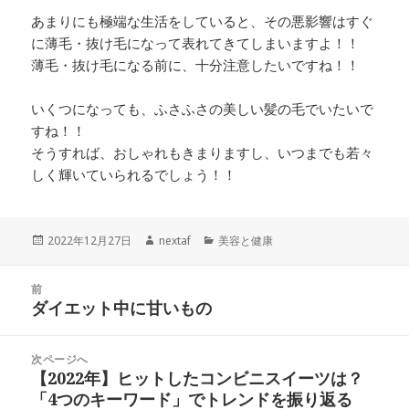
あまりにも極端な生活をしていると、その悪影響はすぐ
に薄毛・抜け毛になって表れてきてしまいますよ！！
薄毛・抜け毛になる前に、十分注意したいですね！！
いくつになっても、ふさふさの美しい髪の毛でいたいで
すね！！
そうすれば、おしゃれもきまりますし、いつまでも若々
しく輝いていられるでしょう！！
投
作
カ
2022年12月27日
nextaf
美容と健康
稿
成
テ
日:
者
ゴ
投
リ
前
稿
ダイエット中に甘いもの
ー
前
ナ
の
ビ
投
次ページへ
ゲ
稿:
【2022年】ヒットしたコンビニスイーツは？
次
ー
「4つのキーワード」でトレンドを振り返る
の
シ